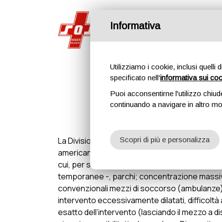
Informativa
Home
Utilizziamo i cookie, inclusi quelli 
specificato nell'
informativa sui co
Puoi acconsentirne l'utilizzo chiud
continuando a navigare in altro m
La Divisione Ciclistica è un progetto ideato su
Scopri di più e personalizza
americano e di quello britannico ed è applicabil
cui, per svariati motivi (e.g.: svolgimento su 
temporanee -, parchi; concentrazione massiva
convenzionali mezzi di soccorso (ambulanze)
intervento eccessivamente dilatati, difficoltà
esatto dell’intervento (lasciando il mezzo a 