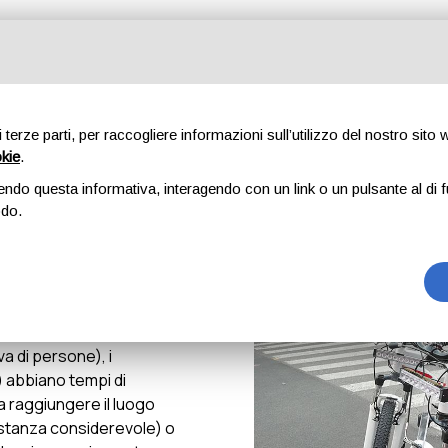
Diventa volontario
Attività
Associazione
Galleria
di terze parti, per raccogliere informazioni sull’utilizzo del nostro sito
Squadra ciclistica
okie
.
endo questa informativa, interagendo con un link o un pulsante al di f
Home
Attività
Squadra ciclistica
odo.
l modello di quello
e a tutti quegli eventi in
aree pedonali – anche
 di persone), i
 abbiano tempi di
 a raggiungere il luogo
distanza considerevole) o