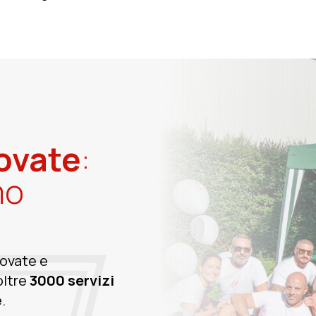
ovate
:
mo
Novate e
oltre
3000 servizi
.