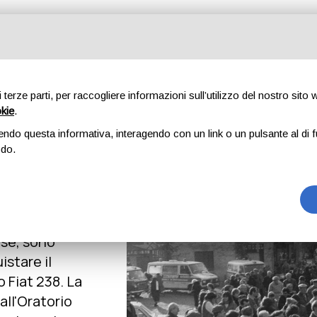
Diventa volontario
Attività
Associazione
Galleria
di terze parti, per raccogliere informazioni sull’utilizzo del nostro sito
Storia
okie
.
endo questa informativa, interagendo con un link o un pulsante al di f
Home
Associazione
Storia
odo.
icialmente il
alcuni
ose, sono
istare il
 Fiat 238. La
ll'Oratorio