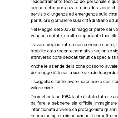
l'addestramento tecnico del personale e que
segno dell'importanza e considerazione che 
servizio di urgenza ed emergenza sulla città 
per 16 ore giornaliere sulla città di Milano ed 
Nel Maggio del 2005 la maggior parte dei vol
vengono dotate; un altro importante tassello 
Il lavoro degli istruttori non conosce soste; 
stabilito dalla recente normativa regionale v
attraverso corsi dedicati tenuti da specialisti 
Anche le aziende della zona possono avvalers
della legge 626 per la sicurezza dei luoghi di l
Il suggello di tanto lavoro, sacrificio e dedi
valore civile.
Da quel lontano 1984 tanto è stato fatto, e a
da fare e sebbene sia difficile immaginar
intenzionata a vivere da protagonista gli ann
risorse sempre a disposizione di chi soffre ed