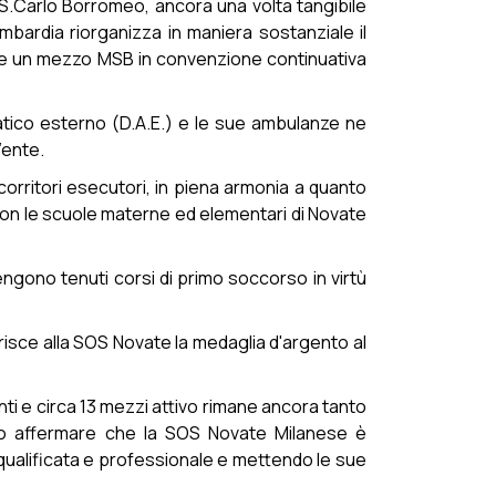
S.Carlo Borromeo, ancora una volta tangibile
bardia riorganizza in maniera sostanziale il
rnire un mezzo MSB in convenzione continuativa
matico esterno (D.A.E.) e le sue ambulanze ne
'ente.
ccorritori esecutori, in piena armonia a quanto
 con le scuole materne ed elementari di Novate
ngono tenuti corsi di primo soccorso in virtù
erisce alla SOS Novate la medaglia d'argento al
ti e circa 13 mezzi attivo rimane ancora tanto
bio affermare che la SOS Novate Milanese è
 qualificata e professionale e mettendo le sue