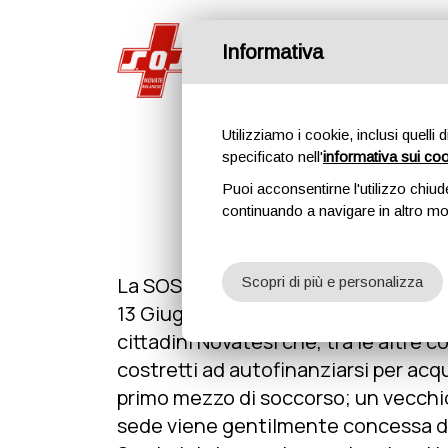
Informativa
Home
Utilizziamo i cookie, inclusi quelli 
specificato nell'
informativa sui co
Puoi acconsentirne l'utilizzo chiud
continuando a navigare in altro m
La SOS di Novate Milanese nasce uff
Scopri di più e personalizza
13 Giugno 1984 per ferma volontà di 
cittadini Novatesi che, tra le altre c
costretti ad autofinanziarsi per acqu
primo mezzo di soccorso; un vecchio
sede viene gentilmente concessa da