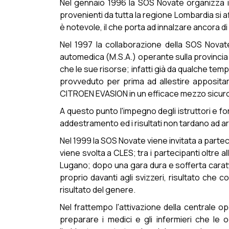
Nel gennaio 1996 la SOS Novate organizza il
provenienti da tutta la regione Lombardia si
è notevole, il che porta ad innalzare ancora
Nel 1997 la collaborazione della SOS Novate
automedica (M.S.A.) operante sulla provincia 
che le sue risorse; infatti già da qualche te
provveduto per prima ad allestire apposit
CITROEN EVASION in un efficace mezzo sicuro e
A questo punto l'impegno degli istruttori e fo
addestramento ed i risultati non tardano ad a
Nel 1999 la SOS Novate viene invitata a par
viene svolta a CLES; tra i partecipanti oltre a
Lugano; dopo una gara dura e sofferta caratte
proprio davanti agli svizzeri, risultato che
risultato del genere.
Nel frattempo l'attivazione della centrale ope
preparare i medici e gli infermieri che le