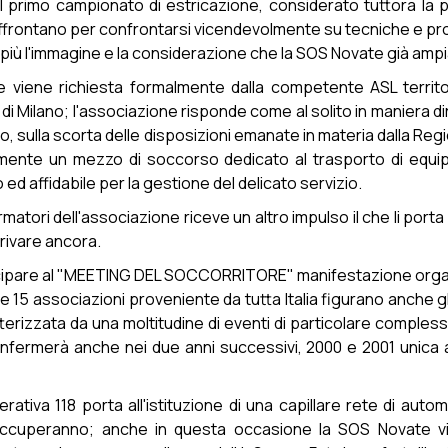
 primo campionato di estricazione, considerato tuttora la 
 affrontano per confrontarsi vicendevolmente su tecniche e p
 di più l'immagine e la considerazione che la SOS Novate già 
 viene richiesta formalmente dalla competente ASL territoria
di Milano; l'associazione risponde come al solito in maniera d
mpo, sulla scorta delle disposizioni emanate in materia dalla R
amente un mezzo di soccorso dedicato al trasporto di equi
d affidabile per la gestione del delicato servizio.
rmatori dell'associazione riceve un altro impulso il che li port
rrivare ancora.
tecipare al "MEETING DEL SOCCORRITORE" manifestazione organ
lle 15 associazioni proveniente da tutta Italia figurano anche 
rizzata da una moltitudine di eventi di particolare complessi
 confermerà anche nei due anni successivi, 2000 e 2001 unica
rativa 118 porta all'istituzione di una capillare rete di auto
 occuperanno; anche in questa occasione la SOS Novate viene