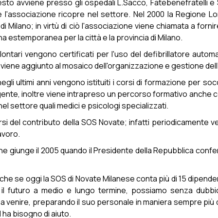
sto avviene presso gli ospedali L.Sacco, Fatebenefratelli e 
l'associazione ricopre nel settore. Nel 2000 la Regione Lom
di Milano; in virtù di ciò l'associazione viene chiamata a fo
una estemporanea per la città e la provincia di Milano.
ontari vengono certificati per l'uso del defibrillatore auto
viene aggiunto al mosaico dell'organizzazione e gestione dell
negli ultimi anni vengono istituiti i corsi di formazione per so
igente, inoltre viene intrapreso un percorso formativo anche
nel settore quali medici e psicologi specializzati.
i del contributo della SOS Novate; infatti periodicamente ve
avoro.
zione giunge il 2005 quando il Presidente della Repubblica conf
nche se oggi la SOS di Novate Milanese conta più di 15 dipenden
e il futuro a medio e lungo termine, possiamo senza dub
i a venire, preparando il suo personale in maniera sempre più
 ha bisogno di aiuto.