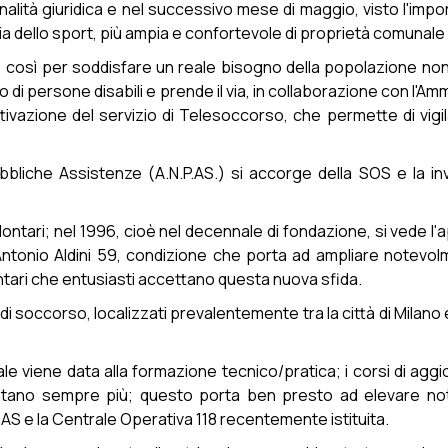
alità giuridica e nel successivo mese di maggio, visto l'imp
ia dello sport, più ampia e confortevole di proprietà comunale 
ti, così per soddisfare un reale bisogno della popolazione n
 di persone disabili e prende il via, in collaborazione con l'A
tivazione del servizio di Telesoccorso, che permette di vigila
bbliche Assistenze (A.N.P.AS.) si accorge della SOS e la in
ontari; nel 1996, cioè nel decennale di fondazione, si vede l'
Antonio Aldini 59, condizione che porta ad ampliare notevolm
tari che entusiasti accettano questa nuova sfida.
di soccorso, localizzati prevalentemente tra la città di Milano e
 viene data alla formazione tecnico/pratica; i corsi di aggio
tano sempre più; questo porta ben presto ad elevare note
P.AS e la Centrale Operativa 118 recentemente istituita.