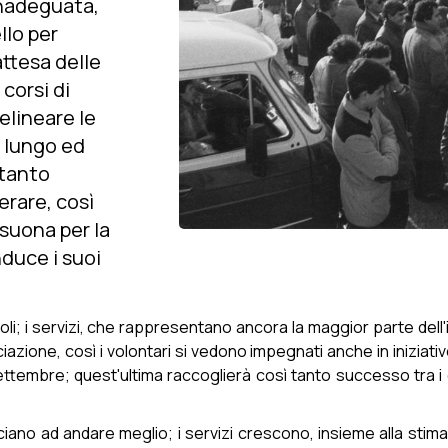
inadeguata,
lo per
'attesa delle
 corsi di
elineare le
 lungo ed
 tanto
erare, così
 suona per la
nduce i suoi
tacoli; i servizi, che rappresentano ancora la maggior parte d
zione, così i volontari si vedono impegnati anche in iniziative 
 Settembre; quest'ultima raccoglierà così tanto successo tra i 
ciano ad andare meglio; i servizi crescono, insieme alla stima 