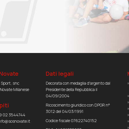
Novate
Dati legali
o Sport, snc
Decorata con medaglia d'argento dal
Novate Milanese
Presidente della Repubblica il
04/09/2004
piti
Ricoscimento giuridico con DPGR n°
3012 del 04/03/1991
9 02 3544744
Codice fiscale 07622740152
nfo@sosnovate.it