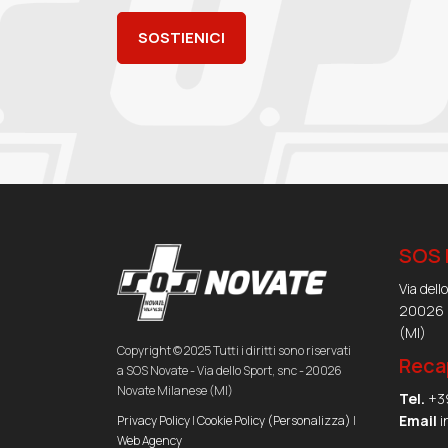
SOSTIENICI
SOS 
Via dell
20026 
(MI)
Copyright © 2025 Tutti i diritti sono riservati
Reca
a SOS Novate - Via dello Sport, snc - 20026
Novate Milanese (MI)
Tel.
+3
Email
i
Privacy Policy
|
Cookie Policy
(Personalizza)
|
Web Agency